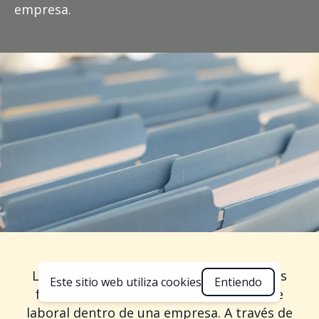
empresa.
La Evaluación del Clima Organizacional es
Este sitio web utiliza cookies
Entiendo
fundamental para entender el ambiente
laboral dentro de una empresa. A través de