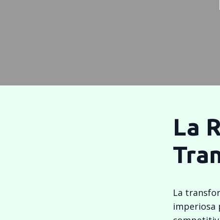
La R
Tran
La transfo
imperiosa 