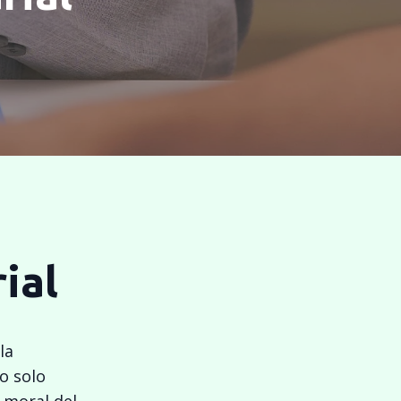
ial
la
o solo