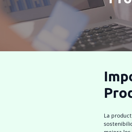
Impo
Pro
La producti
sostenibili