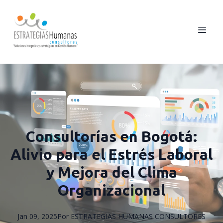
Consultorías en Bogotá:
Alivio para el Estrés Laboral
y Mejora del Clima
Organizacional
Jan 09, 2025
Por
ESTRATEGIAS
HUMANAS CONSULTORES