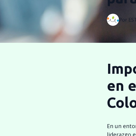
Por
ES
Impo
en e
Col
En un ento
liderazgo e