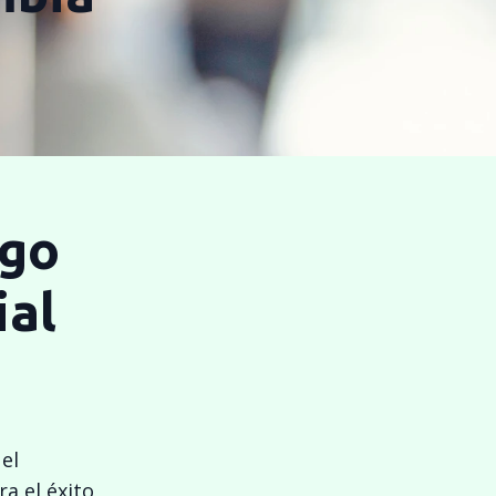
zgo
ial
el
a el éxito