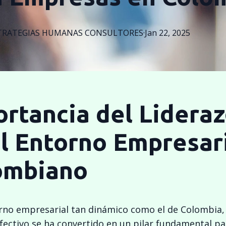
TRATEGIAS
HUMANAS CONSULTORES
·
Jan 22, 2025
rtancia del Lidera
l Entorno Empresar
ombiano
rno empresarial tan dinámico como el de Colombia, 
fectivo se ha convertido en un pilar fundamental par