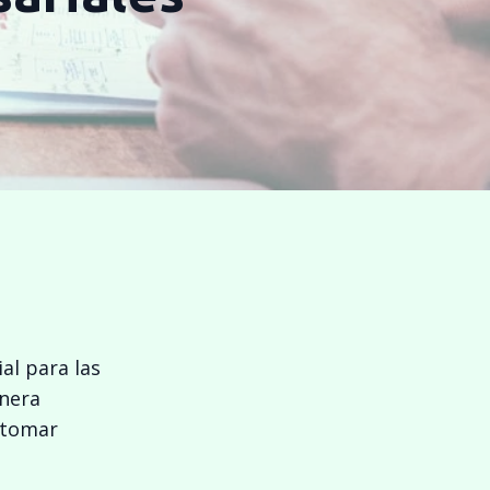
al para las
enera
a tomar