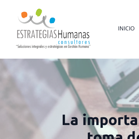
INICIO
La importan
toma d